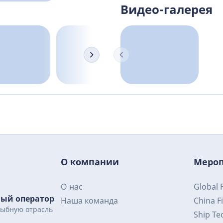
Видео-галерея
О компании
Меро
О нас
Global 
ный оператор
Expo Ru
Наша команда
China F
рыбную отрасль
Ship Te