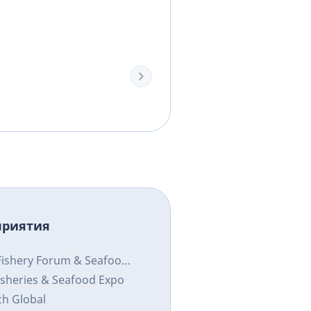
приятия
Fishery Forum & Seafood
ssia
isheries & Seafood Expo
ch Global