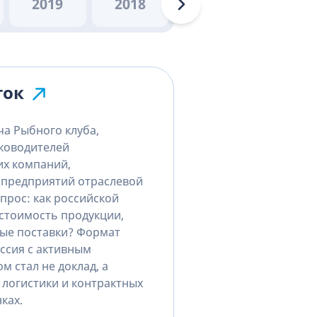
2019
2018
2017
2016
ток
ча Рыбного клуба,
уководителей
х компаний,
и предприятий отраслевой
прос: как российской
стоимость продукции,
ые поставки? Формат
уссия с активным
м стал не доклад, а
 логистики и контрактных
ках.