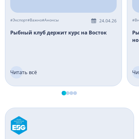
#Экспорт
#Важно
#Анонсы
#Вн
24.04.26
Рыбный клуб держит курс на Восток
Ры
но
Читать всё
Чи