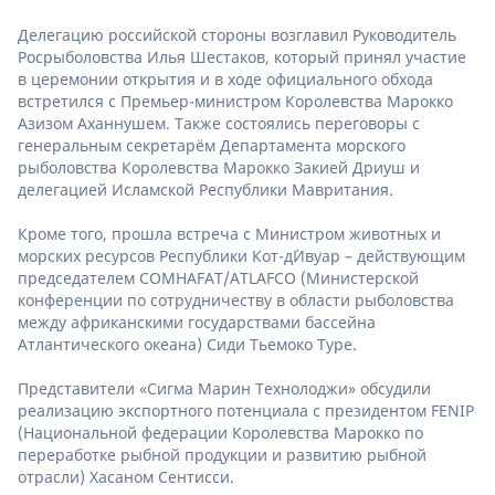
Делегацию российской стороны возглавил Руководитель
Росрыболовства Илья Шестаков, который принял участие
в церемонии открытия и в ходе официального обхода
встретился с Премьер-министром Королевства Марокко
Азизом Аханнушем. Также состоялись переговоры с
генеральным секретарём Департамента морского
рыболовства Королевства Марокко Закией Дриуш и
делегацией Исламской Республики Мавритания.
Кроме того, прошла встреча с Министром животных и
морских ресурсов Республики Кот-д´Ивуар – действующим
председателем COMHAFAT/ATLAFCO (Министерской
конференции по сотрудничеству в области рыболовства
между африканскими государствами бассейна
Атлантического океана) Сиди Тьемоко Туре.
Представители «Сигма Марин Технолоджи» обсудили
реализацию экспортного потенциала с президентом FENIP
(Национальной федерации Королевства Марокко по
переработке рыбной продукции и развитию рыбной
отрасли) Хасаном Сентисси.