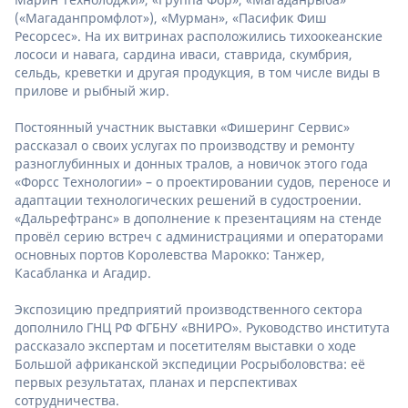
(«Магаданпромфлот»), «Мурман», «Пасифик Фиш
Ресорсес». На их витринах расположились тихоокеанские
лососи и навага, сардина иваси, ставрида, скумбрия,
сельдь, креветки и другая продукция, в том числе виды в
прилове и рыбный жир.
Постоянный участник выставки «Фишеринг Сервис»
рассказал о своих услугах по производству и ремонту
разноглубинных и донных тралов, а новичок этого года
«Форсс Технологии» – о проектировании судов, переносе и
адаптации технологических решений в судостроении.
«Дальрефтранс» в дополнение к презентациям на стенде
провёл серию встреч с администрациями и операторами
основных портов Королевства Марокко: Танжер,
Касабланка и Агадир.
Экспозицию предприятий производственного сектора
дополнило ГНЦ РФ ФГБНУ «ВНИРО». Руководство института
рассказало экспертам и посетителям выставки о ходе
Большой африканской экспедиции Росрыболовства: её
первых результатах, планах и перспективах
сотрудничества.